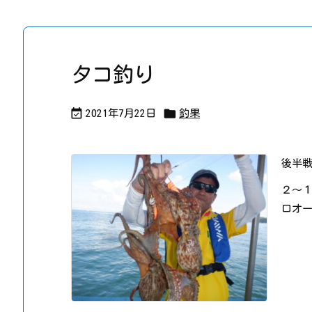
タコ釣り


2021年7月22日
釣果
後半
ロオ