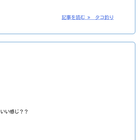
記事を読む
タコ釣り
品いい感じ？？