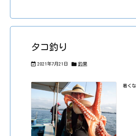
タコ釣り


2021年7月21日
釣果
暑く