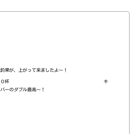
戦釣果が、上がって来ましたよ～！
２～１０杯 キ
ーバーのダブル最高～！