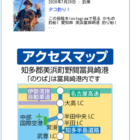
2026年7月28日
:
釣果
タコ釣り！
この投稿をInstagramで見る かもめ
釣船| 愛知県 美浜冨具崎港 釣り船(
...