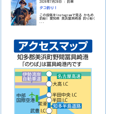
2026年7月28日
:
釣果
タコ釣り！
この投稿をInstagramで見る かもめ
釣船| 愛知県 美浜冨具崎港 釣り船(
...