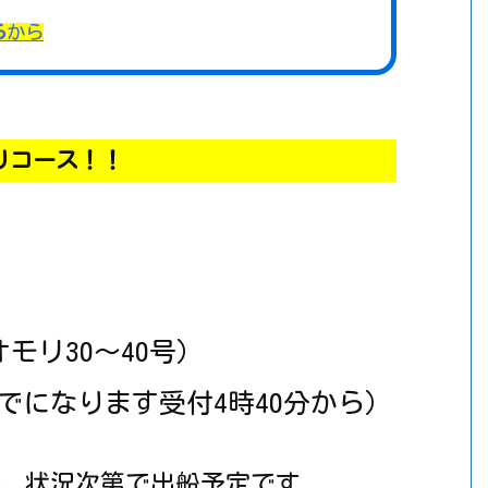
ら
から
りコース！！
モリ30～40号）
でになります受付4時40分から）
、状況次第で出船予定です