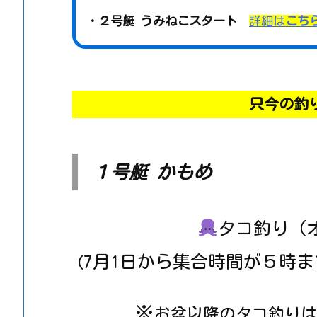
・
２号艇 うみねこスタート
詳細は
こち
只今の釣
１号艇 かもめ
タコ釣り（オ
7月1日から集合時間が５時ま
(
※
お盆以降のタコ釣りは