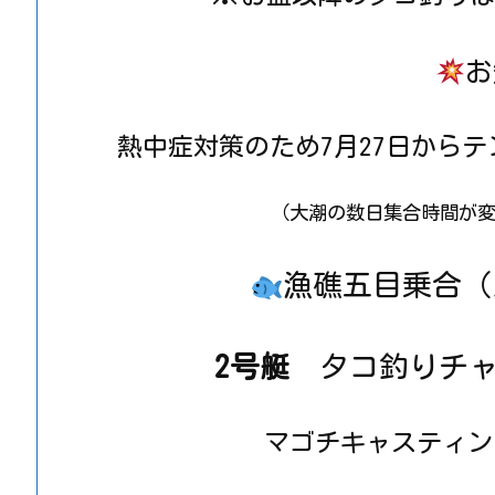
お
熱中症対策のため7月27日から
（大潮の数日集合時間が
漁礁五目乗合（
2号艇
タコ釣りチャ
マゴチキャスティン