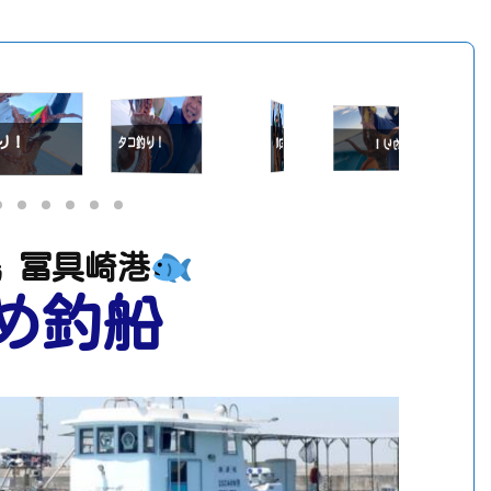
り！
タコ釣り！
タコ釣り！
タコ釣り！
タコ
 冨具崎港
め釣船