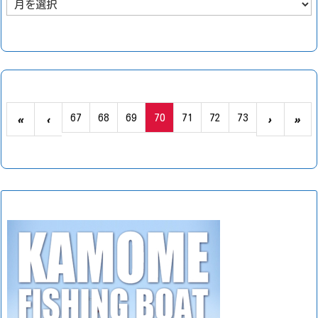
去
の
釣
果
67
68
69
70
71
72
73
«
‹
›
»