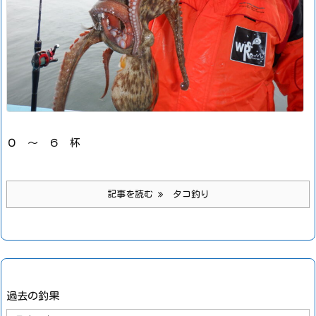
０ ～ ６ 杯
記事を読む
タコ釣り
過去の釣果
過