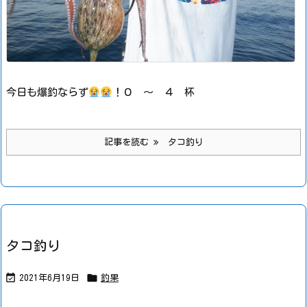
今日も爆釣ならず
！
０ ～ ４ 杯
記事を読む
タコ釣り
タコ釣り


2021年6月19日
釣果