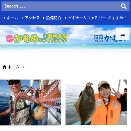
ホーム
アクセス
設備紹介
ビギナー＆ファミリー おすすめ！
釣 果


メニュ


ホーム
>
サイド

前へ

次へ

検索