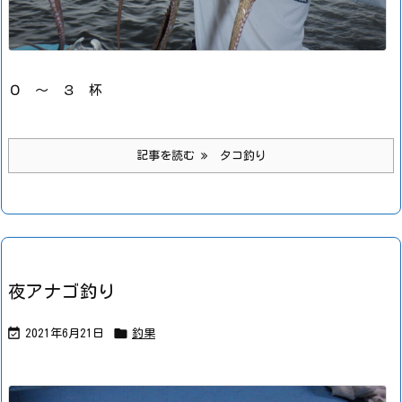
０ ～ ３ 杯
記事を読む
タコ釣り
夜アナゴ釣り


2021年6月21日
釣果