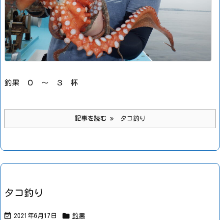
釣果 ０ ～ ３ 杯
記事を読む
タコ釣り
タコ釣り


2021年6月17日
釣果