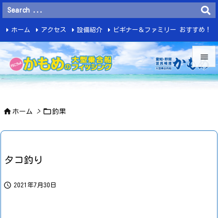
ホーム
アクセス
設備紹介
ビギナー＆ファミリー おすすめ！
釣 果


メニュ



ホーム
>
釣果
サイド

前へ

タコ釣り
次へ


2021年7月30日
検索