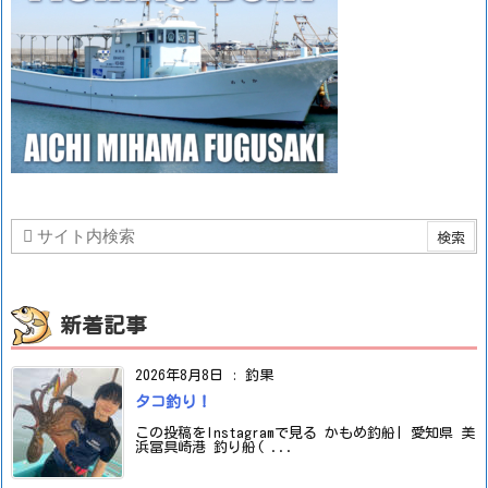
新着記事
2026年8月8日
:
釣果
タコ釣り！
この投稿をInstagramで見る かもめ釣船| 愛知県 美
浜冨具崎港 釣り船( ...