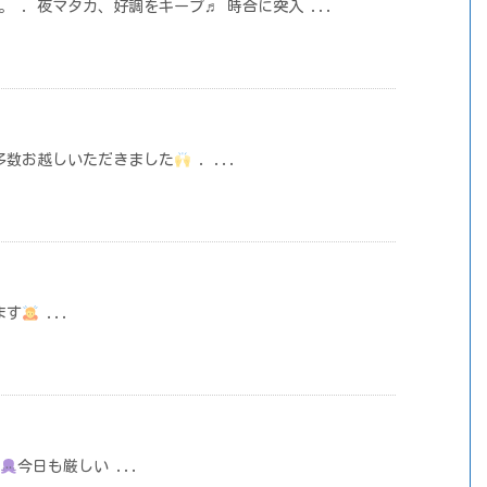
。 . 夜マタカ、好調をキープ♬ 時合に突入 ...
多数お越しいただきました
. ...
ます
‍ ...
今日も厳しい ...