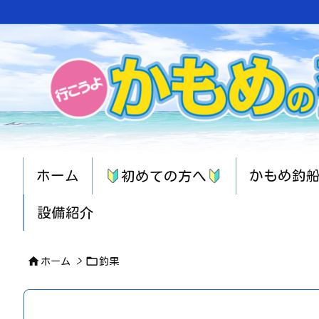
ホーム
かもめ釣
初めての方へ
設備紹介


ホーム
>
釣果