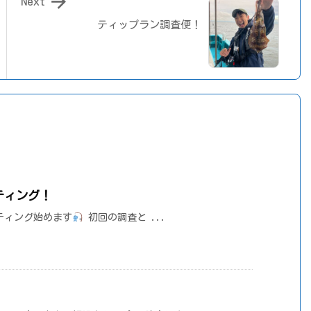

Next
ティップラン調査便！
ティング！
ティング始めます
初回の調査と ...