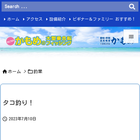
ホーム
アクセス
設備紹介
ビギナー＆ファミリー おすすめ！
釣 果


メニュ



ホーム
>
釣果
サイド

前へ

タコ釣り！
次へ


2023年7月10日
検索