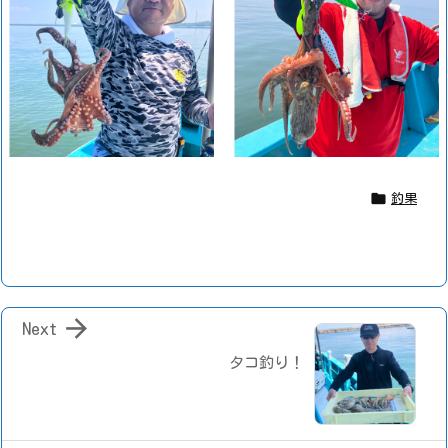

釣果

Next
タコ釣り！