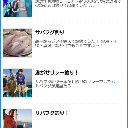
2025年10月05日（日） 揺れの少ない湾奥近場で
の魚礁五目釣りで出船でした ...
サバフグ釣り
朝一からジアイ突入で爆釣でした！ 鍋用・干
物・唐揚げなど何でもＯＫですよ～！
泳がせリレー釣り！
サバフグ討伐→泳がせ釣りのリレーでした
.
サバフグが見当たら ...
サバフグ釣り！