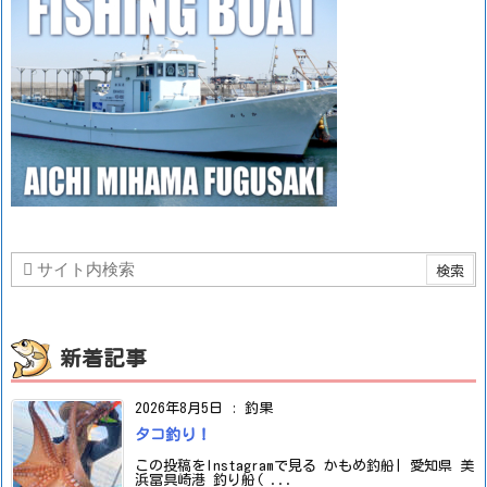
新着記事
2026年8月5日
:
釣果
タコ釣り！
この投稿をInstagramで見る かもめ釣船| 愛知県 美
浜冨具崎港 釣り船( ...