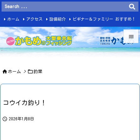
ホーム
アクセス
設備紹介
ビギナー＆ファミリー おすすめ！
釣 果


メニュ



ホーム
>
釣果
サイド

前へ

コウイカ釣り！
次へ


2026年1月8日
検索