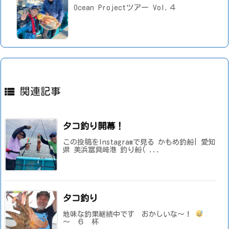
Ocean Projectツアー Vol.４

関連記事
タコ釣り開幕！
この投稿をInstagramで見る かもめ釣船| 愛知
県 美浜冨具崎港 釣り船( ...
タコ釣り
地味な釣果継続中です おかしいな～！
～ ６ 杯