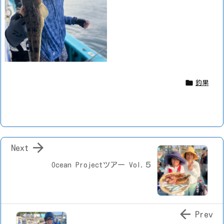

釣果

Next
Ocean Projectツアー Vol.５

Prev