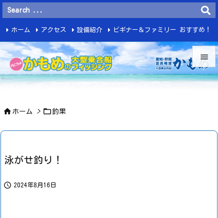
ホーム
アクセス
設備紹介
ビギナー＆ファミリー おすすめ！
釣 果


メニュ



ホーム
>
釣果
サイド

前へ

泳がせ釣り！
次へ


2024年8月16日
検索