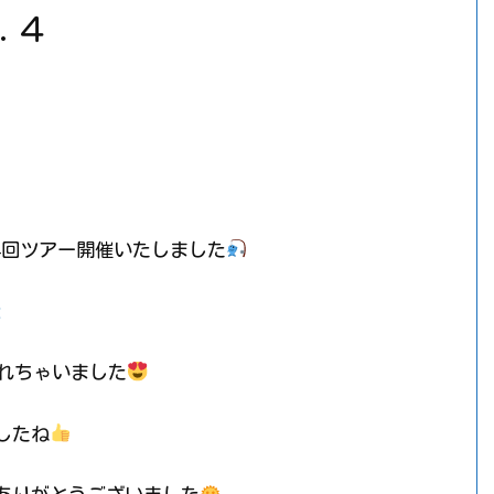
l.４
t第4回ツアー開催いたしました
釣れちゃいました
したね