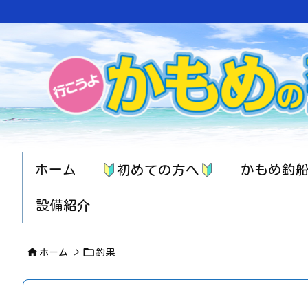
ホーム
かもめ釣
初めての方へ
設備紹介


ホーム
>
釣果