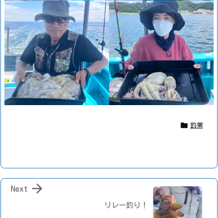

釣果

Next
リレー釣り！