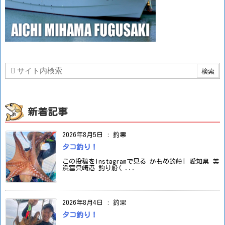
新着記事
2026年8月5日
:
釣果
タコ釣り！
この投稿をInstagramで見る かもめ釣船| 愛知県 美
浜冨具崎港 釣り船( ...
2026年8月4日
:
釣果
タコ釣り！