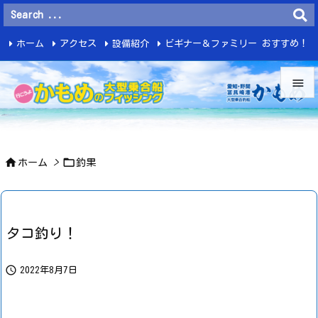
ホーム
アクセス
設備紹介
ビギナー＆ファミリー おすすめ！
釣 果


メニュ



ホーム
>
釣果
サイド

前へ

タコ釣り！
次へ


2022年8月7日
検索