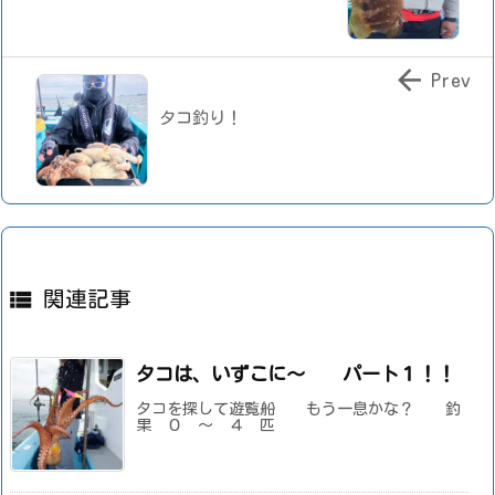

Prev
タコ釣り！

関連記事
タコは、いずこに～ パート１！！
タコを探して遊覧船 もう一息かな？ 釣
果 ０ ～ ４ 匹