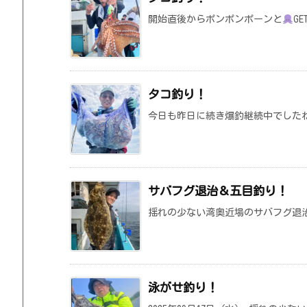
開始直後からポンポンポーンと
GE
タコ釣り！
今日も昨日に続き爆釣継続中でした
サバフグ退治＆五目釣り！
揺れの少ない湾奥近場のサバフグ退
泳がせ釣り！