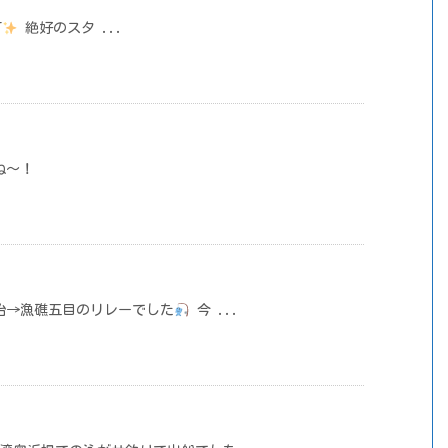
T
絶好のスタ ...
ね～！
治→漁礁五目のリレーでした
今 ...