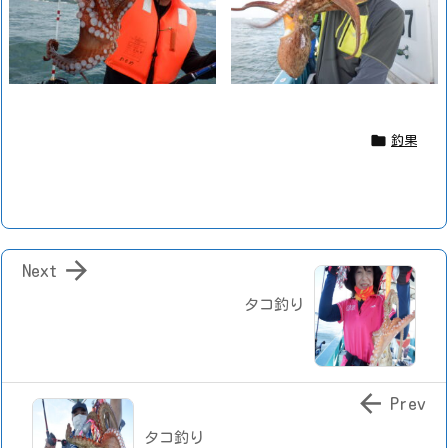

釣果

Next
タコ釣り

Prev
タコ釣り