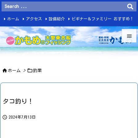
ホーム
アクセス
設備紹介
ビギナー＆ファミリー おすすめ！
釣 果


メニュ



ホーム
>
釣果
サイド

前へ

タコ釣り！
次へ


2024年7月13日
検索