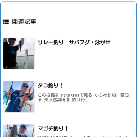

関連記事
リレー釣り サバフグ・泳がせ
タコ釣り！
この投稿をInstagramで見る かもめ釣船| 愛知
県 美浜冨具崎港 釣り船( ...
マゴチ釣り！