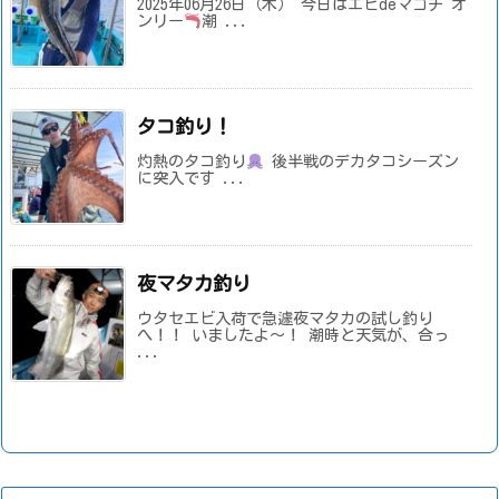
2025年06月26日（木） 今日はエビdeマゴチ オ
ンリー
潮 ...
タコ釣り！
灼熱のタコ釣り
後半戦のデカタコシーズン
に突入です ...
夜マタカ釣り
ウタセエビ入荷で急遽夜マタカの試し釣り
へ！！ いましたよ～！ 潮時と天気が、合っ
...