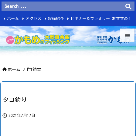
ホーム
アクセス
設備紹介
ビギナー＆ファミリー おすすめ！
釣 果


メニュ



ホーム
>
釣果
サイド

前へ

タコ釣り
次へ


2021年7月17日
検索