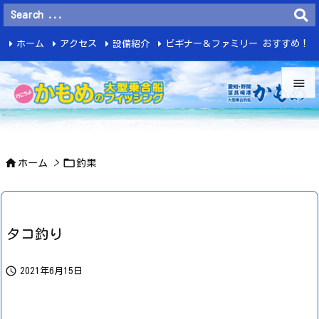
ホーム
アクセス
設備紹介
ビギナー＆ファミリー おすすめ！
釣 果


メニュ



ホーム
>
釣果
サイド

前へ

タコ釣り
次へ


2021年6月15日
検索