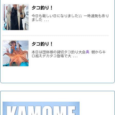
タコ釣り！
今日も厳しい日になりました⤵⤵ 一時連発もあり
ました ...
タコ釣り！
本日は団体様の貸切タコ釣り大会
朝からキ
ロ越えデカタコ登場で大 ...