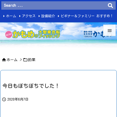
ホーム
アクセス
設備紹介
ビギナー＆ファミリー おすすめ！
釣 果


メニュ



ホーム
>
釣果
サイド

前へ

今日もぼちぼちでした！
次へ


2020年6月7日
検索