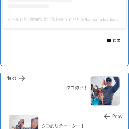
かもめ釣船| 愛知県 美浜冨具崎港 釣り船(@kamome.tsuribune_fugusaki)がシェアした投稿

釣果

Next
タコ釣り！

Prev
タコ釣りチャーター！