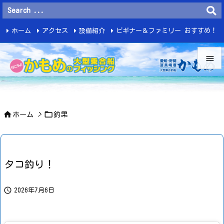
ホーム
アクセス
設備紹介
ビギナー＆ファミリー おすすめ！
釣 果


メニュ



ホーム
>
釣果
サイド

前へ

タコ釣り！
次へ


2026年7月6日
検索