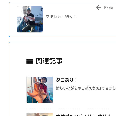

Prev
ウタセ五目釣り！

関連記事
タコ釣り！
難しいながらキロ越えもGETできま