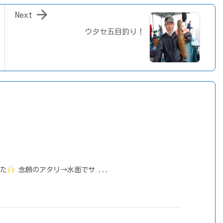

Next
ウタセ五目釣り！
した
念願のアタリ→水面でサ ...