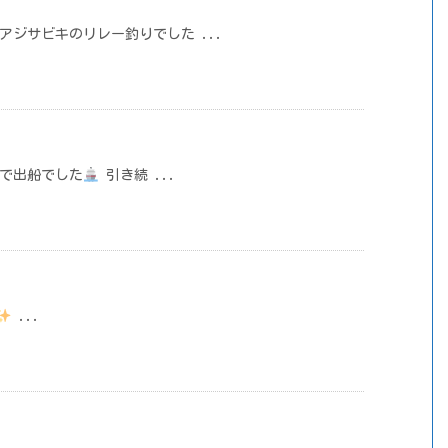
目→アジサビキのリレー釣りでした ...
釣りで出船でした
引き続 ...
...