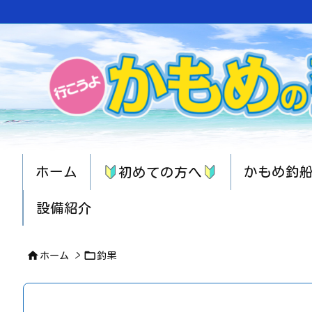
ホーム
かもめ釣
初めての方へ
設備紹介


ホーム
>
釣果