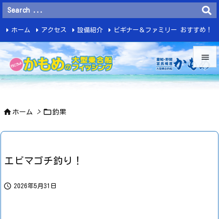
ホーム
アクセス
設備紹介
ビギナー＆ファミリー おすすめ！
釣 果


メニュ



ホーム
>
釣果
サイド

前へ

エビマゴチ釣り！
次へ


2026年5月31日
検索