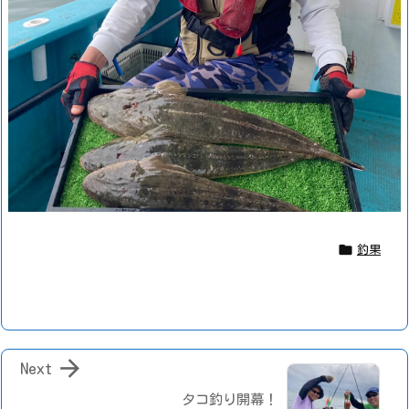

釣果

Next
タコ釣り開幕！