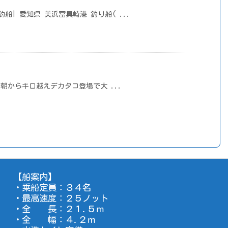
め釣船| 愛知県 美浜冨具崎港 釣り船( ...
朝からキロ越えデカタコ登場で大 ...
【船案内】
・乗船定員：３４名
・最高速度：２５ノット
・全 長：２１.５ｍ
・全 幅：４.２ｍ