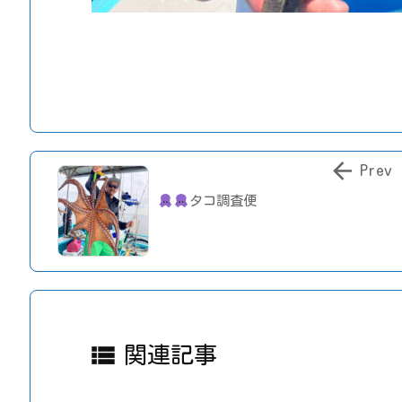

Prev
タコ調査便

関連記事