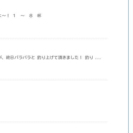
よ～！ １ ～ ８ 杯
、終日パラパラと 釣り上げて頂きました！ 釣り ...