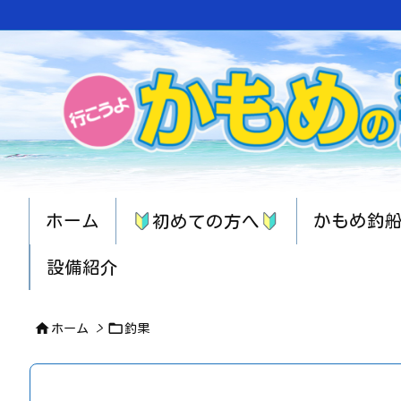
ホーム
かもめ釣
初めての方へ
設備紹介


ホーム
>
釣果