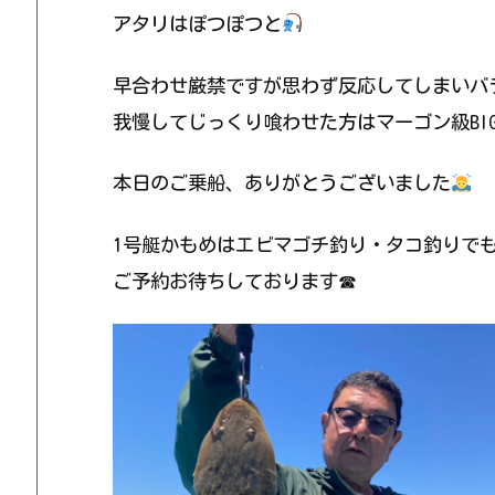
アタリはぽつぽつと
早合わせ厳禁ですが思わず反応してしまいバ
我慢してじっくり喰わせた方はマーゴン級BIG
本日のご乗船、ありがとうございました
1号艇かもめはエビマゴチ釣り・タコ釣りで
ご予約お待ちしております☎