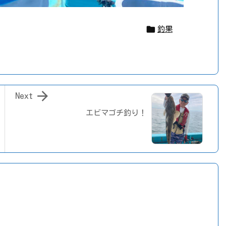

釣果

Next
エビマゴチ釣り！