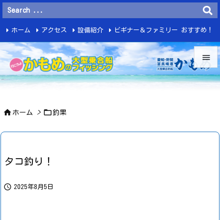
ホーム
アクセス
設備紹介
ビギナー＆ファミリー おすすめ！
釣 果


メニュ



ホーム
>
釣果
サイド

前へ

タコ釣り！
次へ


2025年8月5日
検索