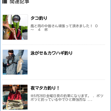

関連記事
タコ釣り
風と雨の中皆さん頑張って頂きました！ ０
～ ４ 杯
泳がせ＆カワハギ釣り
夜マタカ釣り！
※5月26日金曜日夜の釣果になります。 . ポツ
ポツと釣っている中でひと際強烈な ...