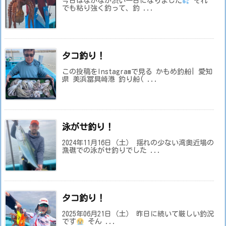
今日はなかなか渋い一日になりました
それ
でも粘り強く釣って、釣 ...
タコ釣り！
この投稿をInstagramで見る かもめ釣船| 愛知
県 美浜冨具崎港 釣り船( ...
泳がせ釣り！
2024年11月16日（土） 揺れの少ない湾奥近場の
漁礁での泳がせ釣りでした ...
タコ釣り！
2025年06月21日（土） 昨日に続いて厳しい釣況
です
そん ...