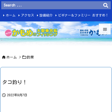
ホーム
アクセス
設備紹介
ビギナー＆ファミリー おすすめ！
釣 果


メニュ



ホーム
>
釣果
サイド

前へ

タコ釣り！
次へ


2022年9月7日
検索