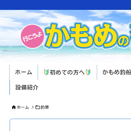
ホーム
かもめ釣
初めての方へ
設備紹介


ホーム
>
釣果