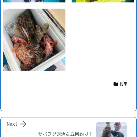

釣果

Next
サバフグ退治＆五目釣り！