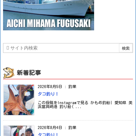
新着記事
2026年8月5日
:
釣果
タコ釣り！
この投稿をInstagramで見る かもめ釣船| 愛知県 美
浜冨具崎港 釣り船( ...
2026年8月4日
:
釣果
タコ釣り！