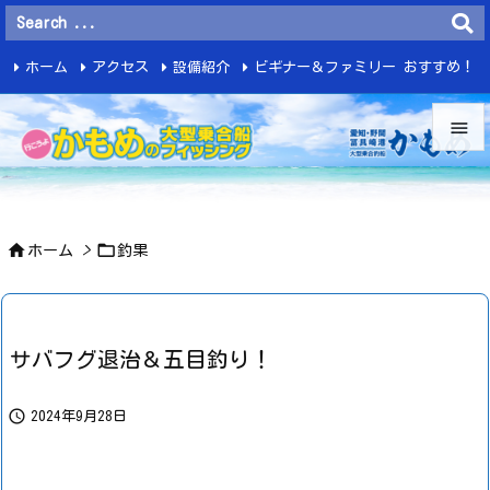
ホーム
アクセス
設備紹介
ビギナー＆ファミリー おすすめ！
釣 果


メニュ



ホーム
>
釣果
サイド

前へ

サバフグ退治＆五目釣り！
次へ


2024年9月28日
検索