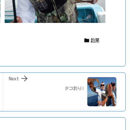

釣果

Next
タコ釣り!