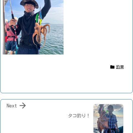

釣果

Next
タコ釣り！