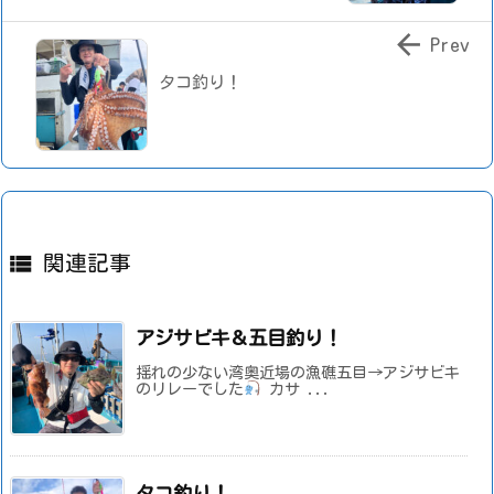

Prev
タコ釣り！

関連記事
アジサビキ＆五目釣り！
揺れの少ない湾奥近場の漁礁五目→アジサビキ
のリレーでした
カサ ...
タコ釣り！