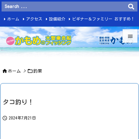
ホーム
アクセス
設備紹介
ビギナー＆ファミリー おすすめ！
釣 果


メニュ



ホーム
>
釣果
サイド

前へ

タコ釣り！
次へ


2024年7月21日
検索