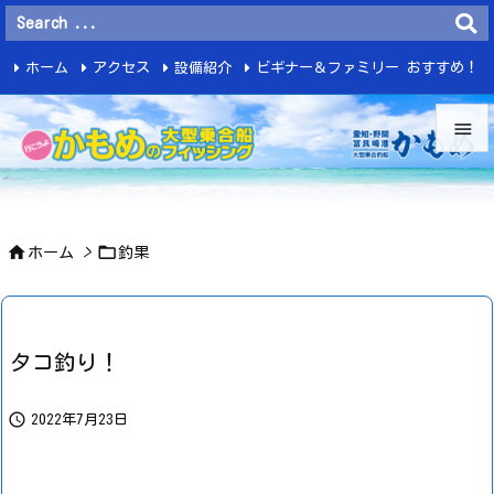
ホーム
アクセス
設備紹介
ビギナー＆ファミリー おすすめ！
釣 果


メニュ



ホーム
>
釣果
サイド

前へ

タコ釣り！
次へ


2022年7月23日
検索