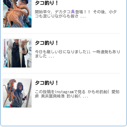
タコ釣り！
開始早々、デカタコ
登場！！ その後、小タ
コも混じりながらも皆さ ...
タコ釣り！
今日も厳しい日になりました⤵⤵ 一時連発もあり
ました ...
タコ釣り！
この投稿をInstagramで見る かもめ釣船| 愛知
県 美浜冨具崎港 釣り船( ...