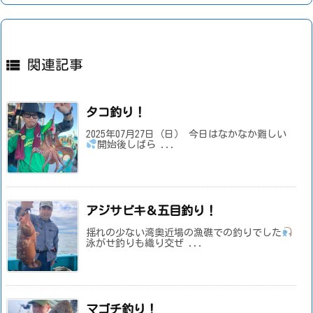

関連記事
タコ釣り！
2025年07月27日（日） 今日はなかなか難しい
開始後しばら ...
アジサビキ＆五目釣り！
揺れの少ない湾奥近場の漁礁での釣りでした
泳がせ釣りも織り交ぜ ...
マゴチ釣り！