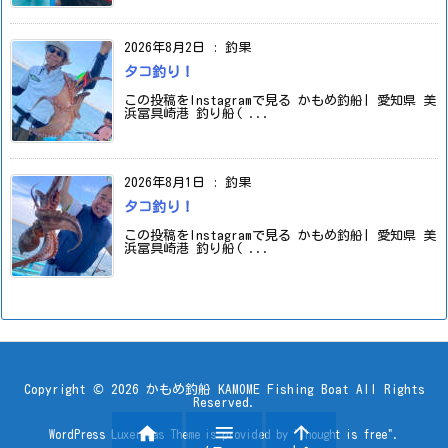
2026年8月2日
:
釣果
タコ釣り！
この投稿をInstagramで見る かもめ釣船| 愛知県 美
浜冨具崎港 釣り船( ...
2026年8月1日
:
釣果
タコ釣り！
この投稿をInstagramで見る かもめ釣船| 愛知県 美
浜冨具崎港 釣り船( ...
Copyright ©
2026
かもめ釣船 KAMOME Fishing Boat
All Rights
Reserved.



WordPress Luxeritas Theme is provided by "
Thought is free
".