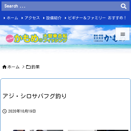
ホーム
アクセス
設備紹介
ビギナー＆ファミリー おすすめ！
釣 果


メニュ



ホーム
>
釣果
サイド

前へ

アジ・シロサバフグ釣り
次へ


2020年10月19日
検索