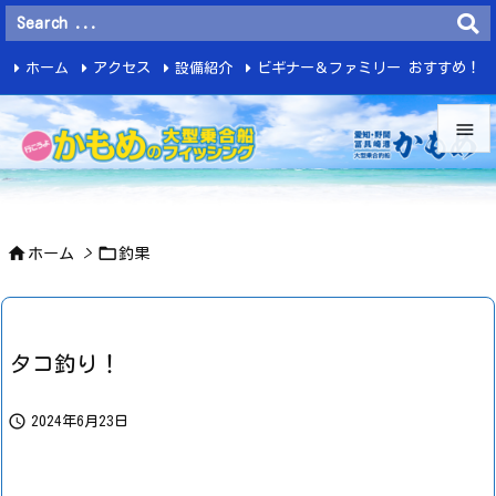
ホーム
アクセス
設備紹介
ビギナー＆ファミリー おすすめ！
釣 果


メニュ



ホーム
>
釣果
サイド

前へ

タコ釣り！
次へ


2024年6月23日
検索