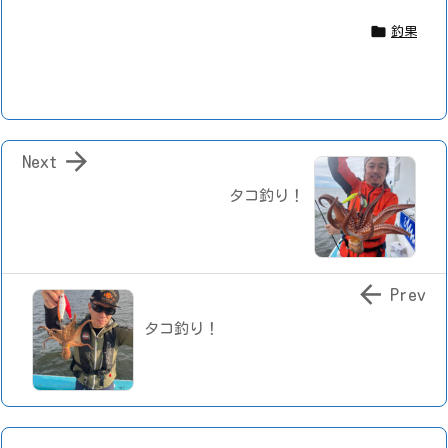

釣果

Next
タコ釣り！

Prev
タコ釣り！