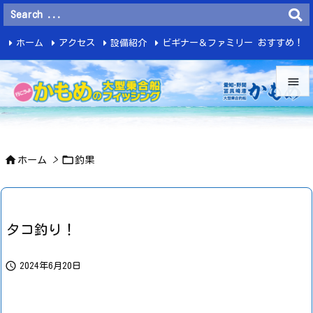
ホーム
アクセス
設備紹介
ビギナー＆ファミリー おすすめ！
釣 果


メニュ



ホーム
>
釣果
サイド

前へ

タコ釣り！
次へ


2024年6月20日
検索