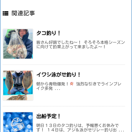

関連記事
タコ釣り！
皆さん好調でしたね～！ そろそろ本格シーズン
に向けて釣果上がって来ましたよ～！
イワシ泳がせ釣り！
朝から青物爆発！
強烈な引きでラインブレ
イク多発 ...
出船予定！
明日１３日のタコ釣りは、予報悪くお休みで
す！ １４日は、アジ＆泳がせリレー釣り出 ...