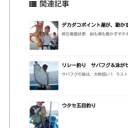

関連記事
デカダコポイント潮が、動か
終日無風状態 船も潮も動かずボチ
リレー釣り サバフグ＆泳が
サバフグの後は、大物狙い！ ラス
ウタセ五目釣り