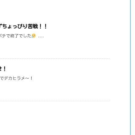
ずちょっぴり苦戦！！
ボチで終了でした
...
せ！
トでデカヒラメ～！