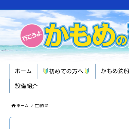
ホーム
かもめ釣
初めての方へ
設備紹介


ホーム
>
釣果