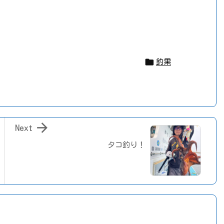

釣果

Next
タコ釣り！