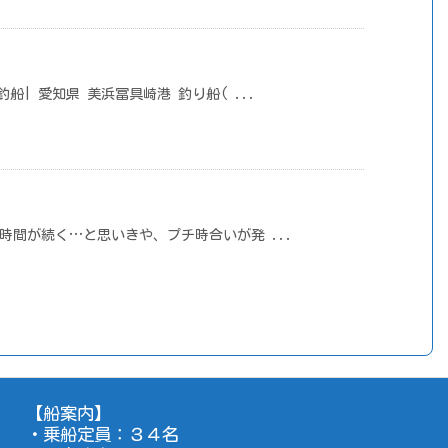
め釣船| 愛知県 美浜冨具崎港 釣り船( ...
しい時間が続く…と思いきや、プチ時合いが発 ...
【船案内】
・乗船定員：３４名