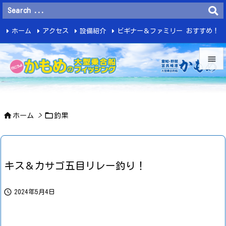
ホーム
アクセス
設備紹介
ビギナー＆ファミリー おすすめ！
釣 果


メニュ



ホーム
>
釣果
サイド

前へ

キス＆カサゴ五目リレー釣り！
次へ


2024年5月4日
検索