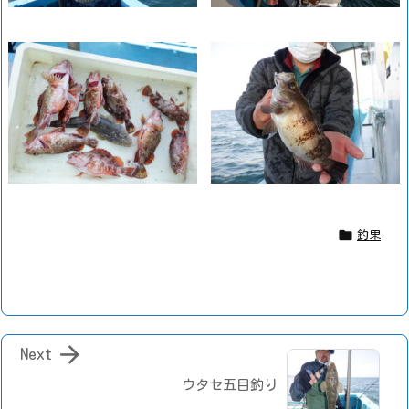

釣果

Next
ウタセ五目釣り