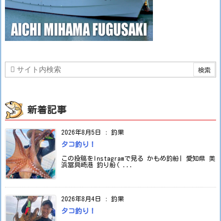
新着記事
2026年8月5日
:
釣果
タコ釣り！
この投稿をInstagramで見る かもめ釣船| 愛知県 美
浜冨具崎港 釣り船( ...
2026年8月4日
:
釣果
タコ釣り！