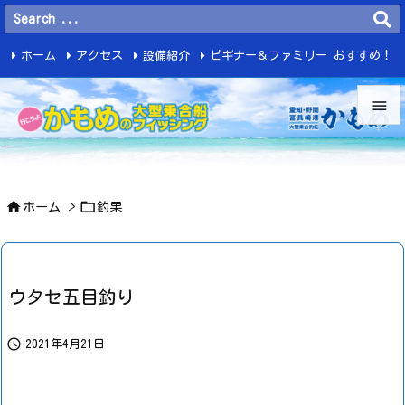
ホーム
アクセス
設備紹介
ビギナー＆ファミリー おすすめ！
釣 果


メニュ



ホーム
>
釣果
サイド

前へ

ウタセ五目釣り
次へ


2021年4月21日
検索