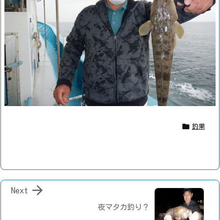

釣果

Next
夜マタカ釣り？