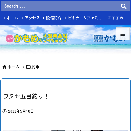
ホーム
アクセス
設備紹介
ビギナー＆ファミリー おすすめ！
釣 果


メニュ



ホーム
>
釣果
サイド

前へ

ウタセ五目釣り！
次へ


2022年5月10日
検索