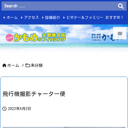
ホーム
アクセス
設備紹介
ビギナー＆ファミリー おすすめ！
釣 果


メニュ



ホーム
>
未分類
サイド

前へ

飛行機撮影チャーター便
次へ


2022年4月2日
検索