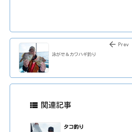

Prev
泳がせ＆カワハギ釣り

関連記事
タコ釣り