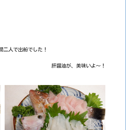
間二人で出船でした！
肝醤油が、美味いよ～！