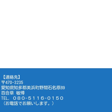
【連絡先】
〒470-3235
愛知県知多郡美浜町野間石名原89
百合草 敏博
TEL. ０８０-５１１６-０１５０
（お電話でお願いします。）