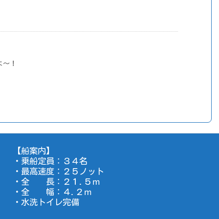
よ～！
【船案内】
・乗船定員：３４名
・最高速度：２５ノット
・全 長：２１.５ｍ
・全 幅：４.２ｍ
・水洗トイレ完備