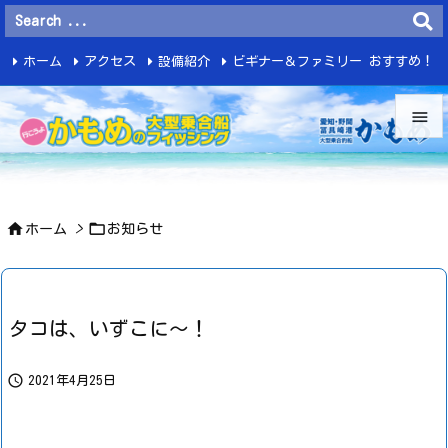
ホーム
アクセス
設備紹介
ビギナー＆ファミリー おすすめ！
釣 果


メニュ



ホーム
>
お知らせ
サイド

前へ

タコは、いずこに～！
次へ


2021年4月25日
検索