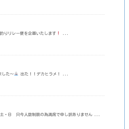
サ釣りリレー便を企画いたします
...
ました～
出た！！デカヒラメ！ ...
！
土・日 只今人数制限の為満席で申し訳ありません ...