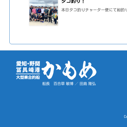
タコ釣り！
本日タコ釣りチャーター便にて船釣り
C