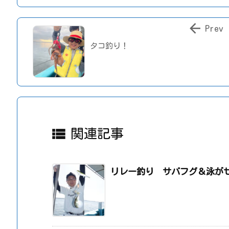

Prev
タコ釣り！

関連記事
リレー釣り サバフグ＆泳が