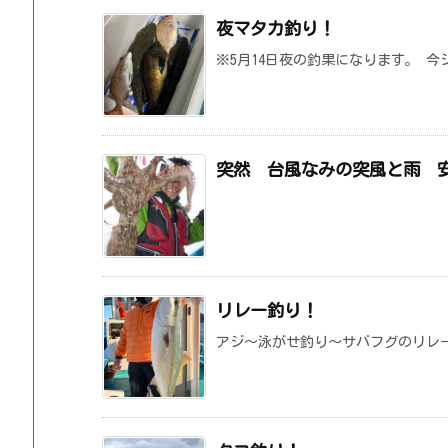
夜マタカ釣り！
※5月14日夜の釣果になります。 今
突然 台風なみの突風と雨 
リレー釣り！
アジ～泳がせ釣り～サバフグのリレ