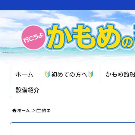
ホーム
かもめ釣
初めての方へ
設備紹介


ホーム
>
釣果