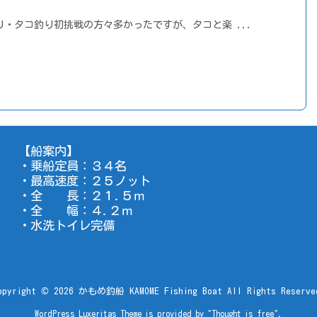
・タコ釣り初挑戦の方々多かったですが、タコと楽 ...
【船案内】
・乗船定員：３４名
・最高速度：２５ノット
・全 長：２１.５ｍ
・全 幅：４.２ｍ
・水洗トイレ完備
opyright ©
2026
かもめ釣船 KAMOME Fishing Boat
All Rights Reserve
WordPress Luxeritas Theme is provided by "
Thought is free
".