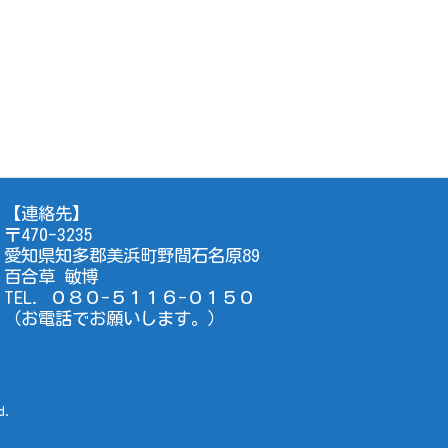
【連絡先】
〒470-3235
愛知県知多郡美浜町野間石名原89
百合草 敏博
TEL. ０８０-５１１６-０１５０
（お電話でお願いします。）
d.