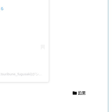
見る
かもめ釣船| 愛知県 美浜冨具崎港 釣り船(@kamome.tsuribune_fugusaki)がシェアした投稿

釣果