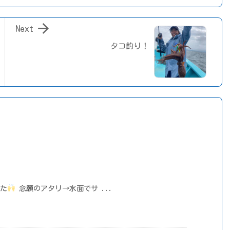

Next
タコ釣り！
した
念願のアタリ→水面でサ ...