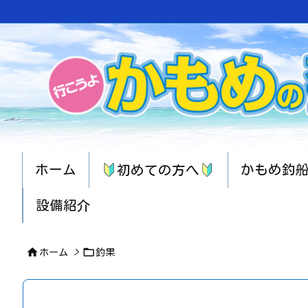
ホーム
かもめ釣
初めての方へ
設備紹介


ホーム
>
釣果