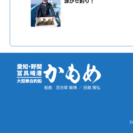
泳がせ釣り！
C