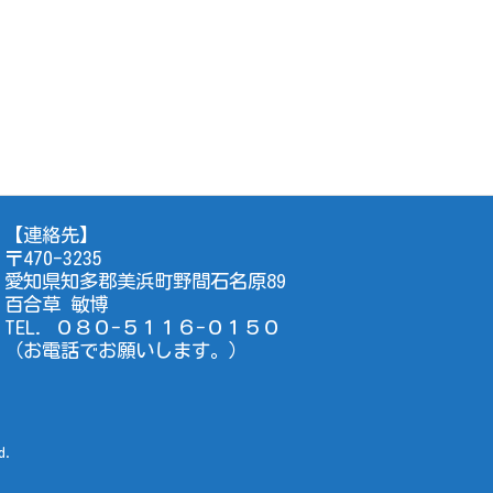
【連絡先】
〒470-3235
愛知県知多郡美浜町野間石名原89
百合草 敏博
TEL. ０８０-５１１６-０１５０
（お電話でお願いします。）
d.