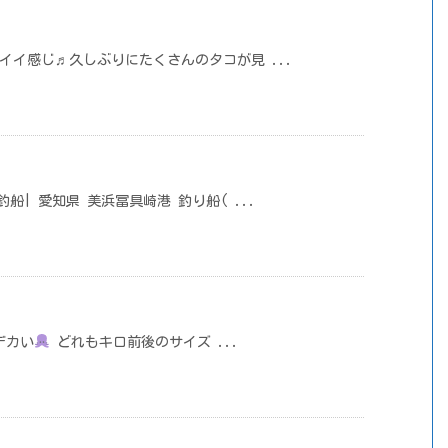
コはイイ感じ♬久しぶりにたくさんのタコが見 ...
め釣船| 愛知県 美浜冨具崎港 釣り船( ...
デカい
どれもキロ前後のサイズ ...