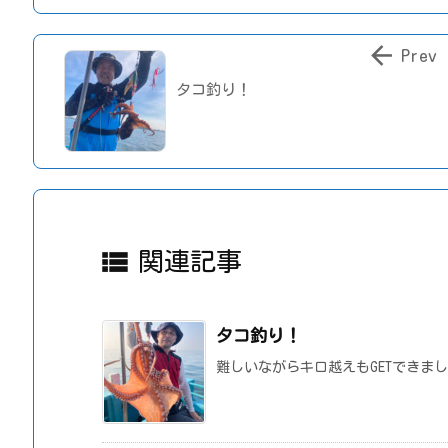

Prev
タコ釣り！

関連記事
タコ釣り！
難しいながらキロ越えもGETできま