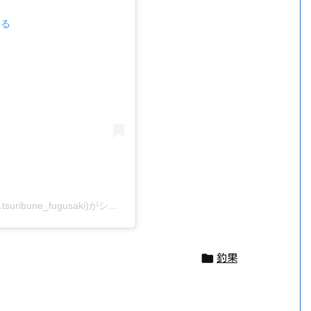
見る
かもめ釣船| 愛知県 美浜冨具崎港 釣り船(@kamome.tsuribune_fugusaki)がシェアした投稿

釣果