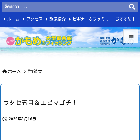
ホーム
アクセス
設備紹介
ビギナー＆ファミリー おすすめ！
釣 果


メニュ



ホーム
>
釣果
サイド

前へ

ウタセ五目＆エビマゴチ！
次へ


2026年5月16日
検索