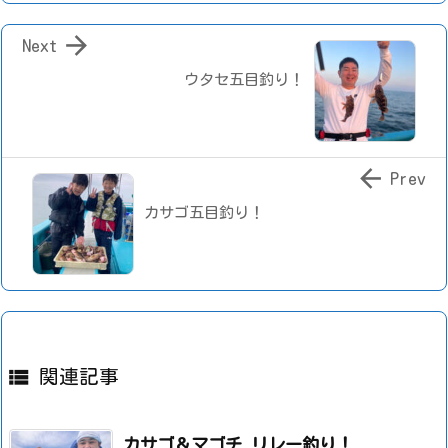

Next
ウタセ五目釣り！

Prev
カサゴ五目釣り！

関連記事
カサゴ＆マゴチ リレー釣り！