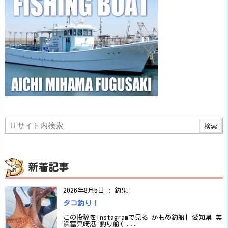
新着記事
2026年8月5日
:
釣果
タコ釣り！
この投稿をInstagramで見る かもめ釣船| 愛知県 美
浜冨具崎港 釣り船( ...