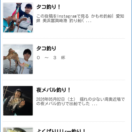
タコ釣り！
この投稿をInstagramで見る かもめ釣船| 愛知
県 美浜冨具崎港 釣り船( ...
タコ釣り
０ ～ ３ 杯
夜メバル釣り！
2026年05月02日（土） 揺れの少ない湾奥近場で
の夜メバル釣りで出船でした ...
よくばりリレー釣り！