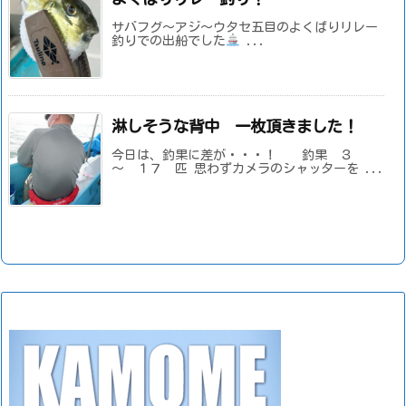
サバフグ～アジ～ウタセ五目のよくばりリレー
釣りでの出船でした
...
淋しそうな背中 一枚頂きました！
今日は、釣果に差が・・・！ 釣果 ３
～ １７ 匹 思わずカメラのシャッターを ...