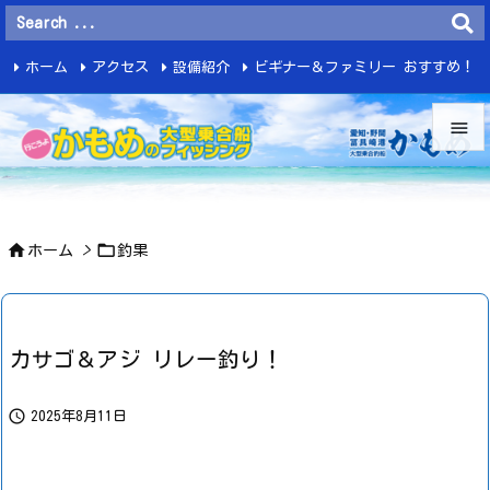
ホーム
アクセス
設備紹介
ビギナー＆ファミリー おすすめ！
釣 果


メニュ



ホーム
>
釣果
サイド

前へ

カサゴ＆アジ リレー釣り！
次へ


2025年8月11日
検索