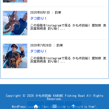
2026年8月1日
:
釣果
タコ釣り！
この投稿をInstagramで見る かもめ釣船| 愛知県 美
浜冨具崎港 釣り船( ...
2026年7月28日
:
釣果
タコ釣り！
この投稿をInstagramで見る かもめ釣船| 愛知県 美
浜冨具崎港 釣り船( ...
Copyright ©
2026
かもめ釣船 KAMOME Fishing Boat
All Rights
Reserved.



WordPress Luxeritas Theme is provided by "
Thought is free
".