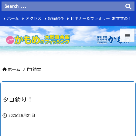
ホーム
アクセス
設備紹介
ビギナー＆ファミリー おすすめ！
釣 果


メニュ



ホーム
>
釣果
サイド

前へ

タコ釣り！
次へ


2025年6月21日
検索