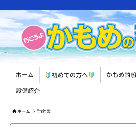
ホーム
かもめ釣
初めての方へ
設備紹介


ホーム
>
釣果