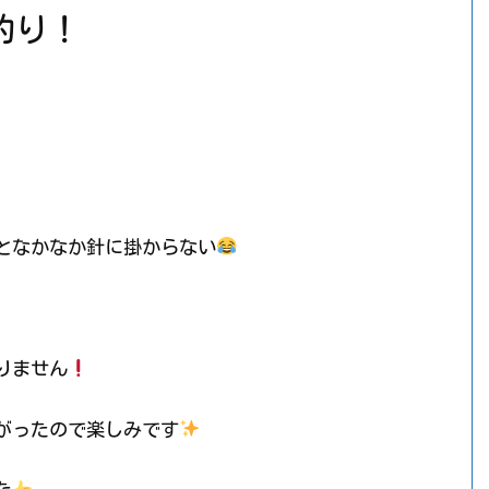
釣り！
となかなか針に掛からない
りません
がったので楽しみです