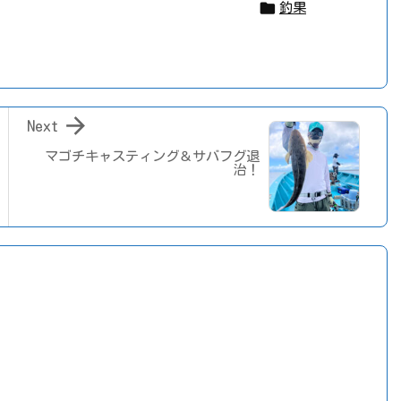

釣果

Next
マゴチキャスティング＆サバフグ退
治！