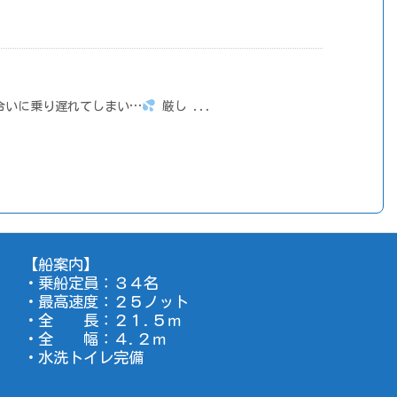
合いに乗り遅れてしまい…
厳し ...
【船案内】
・乗船定員：３４名
・最高速度：２５ノット
・全 長：２１.５ｍ
・全 幅：４.２ｍ
・水洗トイレ完備