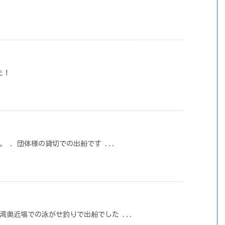
た！
 . 団体様の貸切での出船です ...
ない湾奥近場での泳がせ釣りで出船でした ...