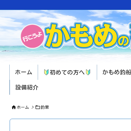
ホーム
かもめ釣
初めての方へ
設備紹介


ホーム
>
釣果