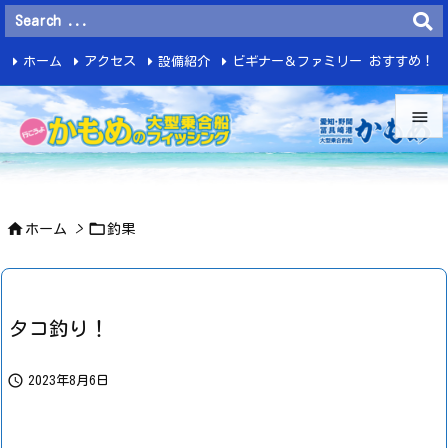
ホーム
アクセス
設備紹介
ビギナー＆ファミリー おすすめ！
釣 果


メニュ



ホーム
>
釣果
サイド

前へ

タコ釣り！
次へ


2023年8月6日
検索