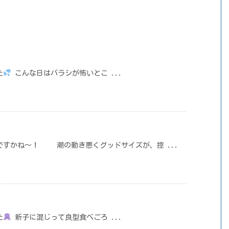
た
こんな日はバラシが怖いとこ ...
ですかね～！ 潮の動き悪くグッドサイズが、控 ...
た
新子に混じって良型食べごろ ...