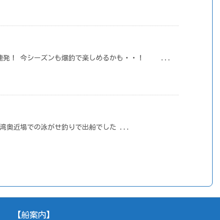
連発！ 今シーズンも爆釣で楽しめるかも・・！ ...
ない湾奥近場での泳がせ釣りで出船でした ...
【船案内】