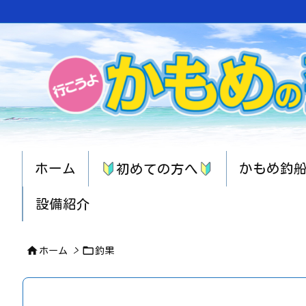
ホーム
かもめ釣
初めての方へ
設備紹介


ホーム
>
釣果