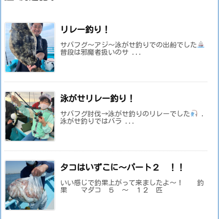
リレー釣り！
サバフグ～アジ～泳がせ釣りでの出船でした
普段は邪魔者扱いのサ ...
泳がせリレー釣り！
サバフグ討伐→泳がせ釣りのリレーでした
.
泳がせ釣りではバラ ...
タコはいずこに～パート２ ！！
いい感じで釣果上がって来ましたよ～！ 釣
果 マダコ ５ ～ １２ 匹