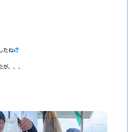
したね
たが、、、