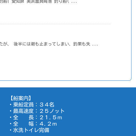
め釣船| 愛知県 美浜冨具崎港 釣り船( ...
たが、 後半には潮も止まってしまい、釣果も失 ...
【船案内】
・乗船定員：３４名
・最高速度：２５ノット
・全 長：２１.５ｍ
・全 幅：４.２ｍ
・水洗トイレ完備