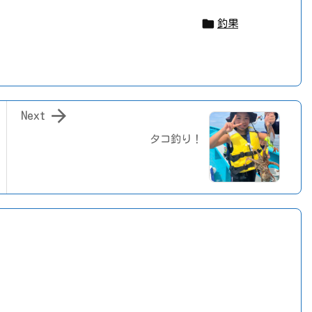

釣果

Next
タコ釣り！