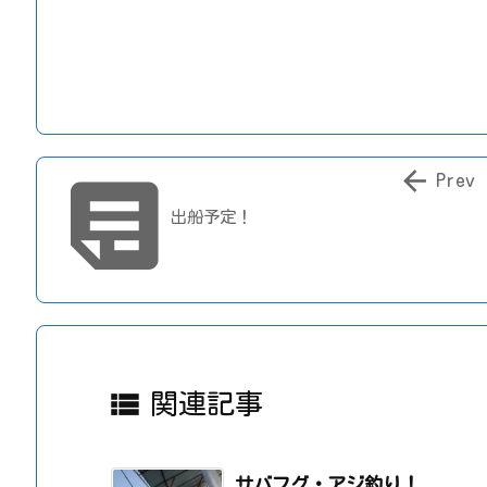


Prev
出船予定！

関連記事
サバフグ・アジ釣り！