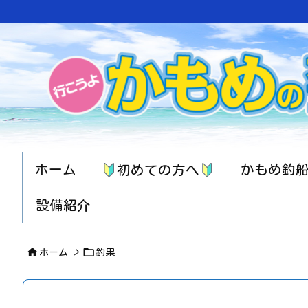
ホーム
かもめ釣
初めての方へ
設備紹介


ホーム
>
釣果