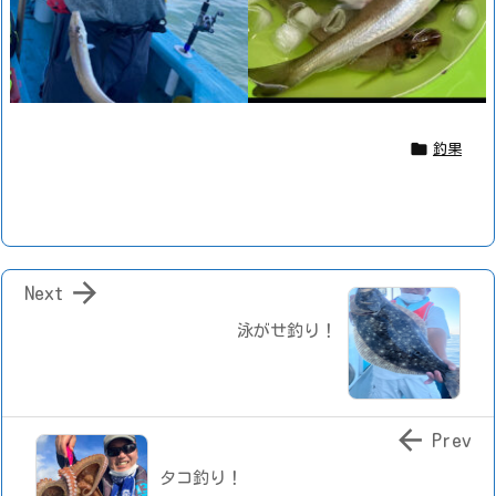

釣果

Next
泳がせ釣り！

Prev
タコ釣り！