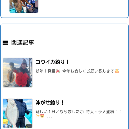

関連記事
コウイカ釣り！
新年１発目
今年も宜しくお願い致します
...
泳がせ釣り！
難しい１日となりましたが 特大ヒラメ登場！！
...