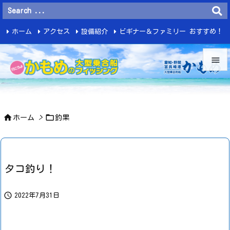
ホーム
アクセス
設備紹介
ビギナー＆ファミリー おすすめ！
釣 果


メニュ



ホーム
>
釣果
サイド

前へ

タコ釣り！
次へ


2022年7月31日
検索